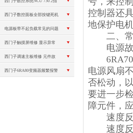
号，来控制
排查方法
西门子数控系统NCU 730.2指
控制器还
示灯全亮维修
西门子数控面板全部按键死机
地保护电
按不动维修
电源板带不起负载常见的问题
二、常见
和解决方法
西门子触摸屏维修 显示异常
电源故
或花屏
6RA7
西门子调速主板维修 元件故
电源风扇
障
西门子6RA80变频器频繁报警
否松动，
要进一步
障元件，
速度反
速度反馈