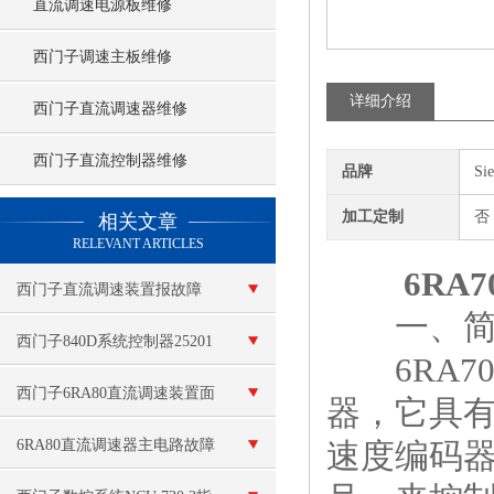
直流调速电源板维修
西门子调速主板维修
详细介绍
西门子直流调速器维修
西门子直流控制器维修
品牌
Si
查看更多 >>
加工定制
否
相关文章
RELEVANT ARTICLES
6RA
西门子直流调速装置报故障
一、简
西门子840D系统控制器25201
6RA7
维修故障测试维修
西门子6RA80直流调速装置面
器，它具
板无显示维修
6RA80直流调速器主电路故障
速度编码