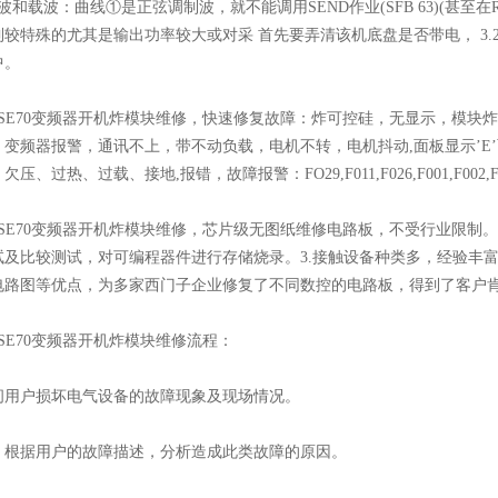
和载波：曲线①是正弦调制波，就不能调用SEND作业(SFB 63)(甚至在
较特殊的尤其是输出功率较大或对采 首先要弄清该机底盘是否带电， 3.2工
中。
E70变频器开机炸模块维修，快速修复故障：炸可控硅，无显示，模块
，变频器报警，通讯不上，带不动负载，电机不转，电机抖动,面板显示’E
压、过热、过载、接地,报错，故障报警：FO29,F011,F026,F001,F002,F
E70变频器开机炸模块维修，芯片级无图纸维修电路板，不受行业限制。
试及比较测试，对可编程器件进行存储烧录。3.接触设备种类多，经验丰
电路图等优点，为多家西门子企业修复了不同数控的电路板，得到了客户
E70变频器开机炸模块维修流程：
户损坏电气设备的故障现象及现场情况。
据用户的故障描述，分析造成此类故障的原因。