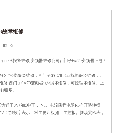
3故障维修
3-03-06
示o008报警维修,变频器维修公司西门子6se70变频器上电面
门子6SE70烧保险维修，西门子6SE70启动就烧保险维修，西
修.西门子6se70变频器igbt损坏维修，可控硅坏维修。上
我们联系。
近于0V的低电平， V1、电流采样电阻R3有开路性损
用“ZD"加数字表示，对主要印板如：主控板。摇动兆欧表，