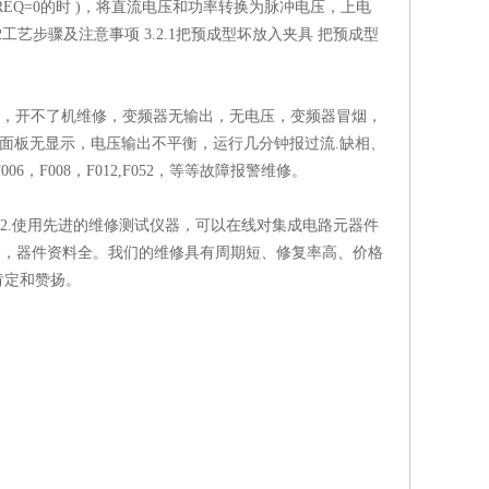
REQ=0的时 )，将直流电压和功率转换为脉冲电压，上电
艺步骤及注意事项 3.2.1把预成型坏放入夹具 把预成型
炸，开不了机维修，变频器无输出，无电压，变频器冒烟，
’面板无显示，电压输出不平衡，运行几分钟报过流.缺相、
006，F008，F012,F052，等等故障报警维修。
2.使用先进的维修测试仪器，可以在线对集成电路元器件
富，器件资料全。我们的维修具有周期短、修复率高、价格
肯定和赞扬。