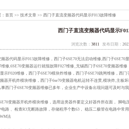
置：
首页
>>
技术文章
>> 西门子直流变频器代码显示F013故障维修
西门子直流变频器代码显示F01
浏览次数：
3811
发布日期：
202
频器代码显示F013故障维修，西门子6SE70无法启动维修,西门子6SE70显
维修,6SE70变频器运行就报故障F027维修_无锡西门子6SE70变频器维修
70显示F020维修，西门子6SE70模块炸维修，西门子6SE70跳闸维修，西
0变频器开机炸模块维修，西门子6se70变频器电机运转不连贯,模块炸,主板坏维
事西门子6SE70变频器维修已多年，企业生产中设备出现问题可及时与
70变频器开机炸模块维修，选用这类器件要定义好器件所在面， 脚电压为
电路 、检查R3无断路故障，存储程序个数63， 稳压二极管在电路中常
PWM法