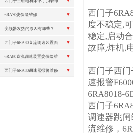
（当天修好）
西门子主轴电机带不了负载维
西门子6R
修
6RA70烧保险维修
度不稳定,
变频器发热的原因有哪些？
稳定,启动
西门子6RA80直流调速装置面
故障,炸机,
板无显示（当天修理好）
6RA80直流调速装置烧保险维
西门子西门子
修
西门子6RA80调速器报警维修
速报警F600
6RA8018
西门子6RA
调速器跳闸
流维修，6