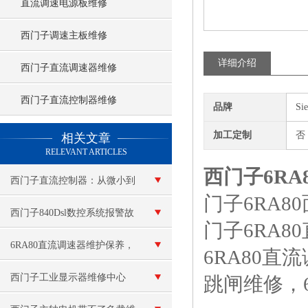
直流调速电源板维修
西门子调速主板维修
详细介绍
西门子直流调速器维修
西门子直流控制器维修
品牌
Si
查看更多 >>
加工定制
否
相关文章
RELEVANT ARTICLES
西门子6RA
西门子直流控制器：从微小到
门子6RA
宏大，准确调控每一份直流能
西门子840Dsl数控系统报警故
门子6RA
量！
障的维修
6RA80直流调速器维护保养，
6RA80直
常见故障排查模块更换定期校
西门子工业显示器维修中心
跳闸维修，
准维护方法