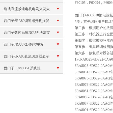
F60105，F60094
化领域的应用与价值
造成直流减速电机电刷火花太
西门子6RA8018报电
大的原因有哪些呢？
西门子6RA80调速器开机报警
*步：首先询问用户损坏
第二步：根据用户的故
F60092故障原因分析
西门子数控系统NCU无法清零
第三步：对机器进行全
第四步：根据被损坏器
维修
西门子NCU572.4数控主板
第五步：出具详细检测
第六步：修复后对设备
6FC5357-0BB24-0AA0
西门子6RA80直流调速器显示
1P6RA8025-6DS22-0
6RA8028-6DS22-0AA0
故障代码报警技术咨询
西门子（840DSL系统报
6RA8031-6DS22-0AA0
6RA8075-6DS22-0AA0
F30005过载）解决
6RA8078-6DS22-0AA0
6RA8081-6DS22-0AA0
6RA8085-6DS22-0AA0
6RA8087-6DS22-0AA0
6RA8091-6DS22-0AA0