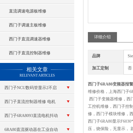
直流调速电源板维修
西门子调速主板维修
详细介绍
西门子直流调速器维修
西门子直流控制器维修
品牌
Si
查看更多 >>
加工定制
否
相关文章
RELEVANT ARTICLES
西门子6RA80变频器报
西门子NCU数码管显示2不启
维修价格，上海西门子6R
西门子变频器维修，西
动维修
西门子直流控制器维修 电机
工控机维修，西门子控制
修，西门子模块维修，
故障
西门子6RA8093直流电机抖动
西门子6RA80显示F
压，烧保险，无显示， 跳闸，F60
维修控制柜坏
6RA80直流驱动器在工业自动