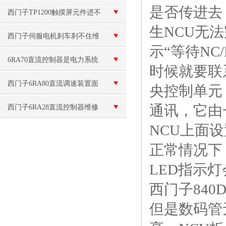
是否传进去
况是怎么回事呢？
西门子TP1200触摸屏元件进不
生NCU无法
了系统
西门子伺服电机刹车刹不住维
示“等待NC
修（刹车线圈烧毁维修）
6RA70直流控制器是电力系统
时候就要联
中重要的设备
西门子6RA80直流调速装置面
央控制单元
板无显示维修
通讯，它由一
西门子6RA28直流控制器维修
NCU上面设置
正常情况下
LED指示
西门子840
但是数码管