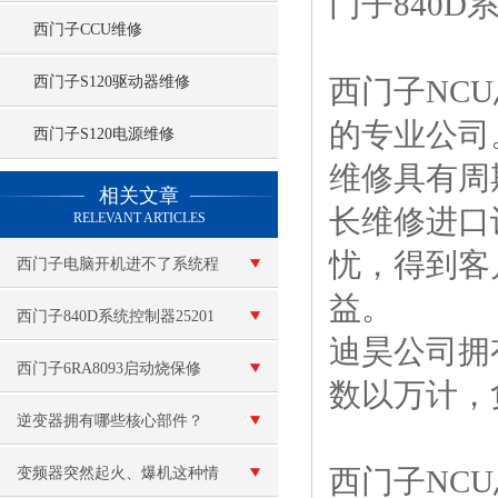
门子840D
西门子CCU维修
西门子S120驱动器维修
西门子NC
的专业公司
西门子S120电源维修
维修具有周
查看更多 >>
相关文章
长维修进口
RELEVANT ARTICLES
忧，得到客
西门子电脑开机进不了系统程
益。
序维修
西门子840D系统控制器25201
迪昊公司拥
维修故障测试维修
西门子6RA8093启动烧保修
数以万计，
（变频器炸可控硅模块）维修
逆变器拥有哪些核心部件？
西门子NC
变频器突然起火、爆机这种情