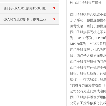
家_西门子触摸屏维修
F60300代码故障
西门子6RA8018故障F60051报
西门子触摸屏死机进不去
警维修
6RA70直流控制器：提升工业
步了系统，触摸屏触摸不
屏背光暗，西门子触摸
生产效率的关键设备
西门子触摸屏死机进不去系
列、OP177系列、TP07
MP270系列、MP37
西门子触摸屏，也称为
域。西门子人机界面继承
西门子触摸屏维修的问
西门子触摸屏死机进不
触摸、触摸反应慢、死
助你一一排忧解难，解
*的维修力量支撑着西门
公司配有先进的集成电
西门子触摸屏维修所用
公司在工控维修服务扎