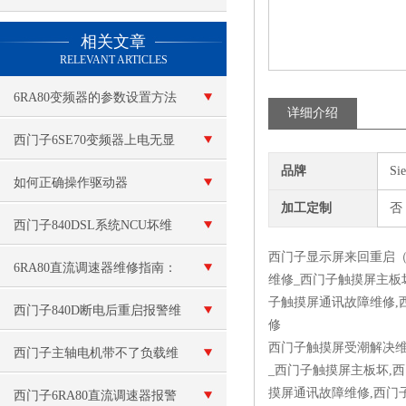
查看更多 >>
相关文章
RELEVANT ARTICLES
6RA80变频器的参数设置方法
详细介绍
西门子6SE70变频器上电无显
品牌
Si
示（开机就黑屏）
如何正确操作驱动器
加工定制
否
西门子840DSL系统NCU坏维
西门子显示屏来回重启（
修
6RA80直流调速器维修指南：
维修_西门子触摸屏主板
子触摸屏通讯故障维修,
全面解析与解决方案
西门子840D断电后重启报警维
修
西门子触摸屏受潮解决维
修
西门子主轴电机带不了负载维
_西门子触摸屏主板坏,
摸屏通讯故障维修,西门
修
西门子6RA80直流调速器报警