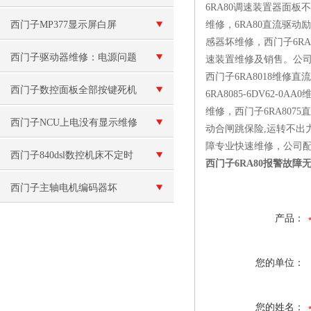
6RA80调速装置器面板
西门子MP377显示屏白屏
维修，6RA80直流驱
感器坏维修，西门子6RA8
西门子驱动器维修：电源问题
速装置维修及销售。公
西门子6RA8018维修直流调
西门子数控面板全部按键死机
6RA8085-6DV62-
维修，西门子6RA807
按不动维修
西门子NCU上电没有显示维修
动合闸跳保险,运转不出力
障专业快速维修，公司
西门子840dsl数控机床不定时
西门子6RA80报警故障
重启维修
西门子主轴电机编码器坏
产品：
您的单位：
您的姓名：