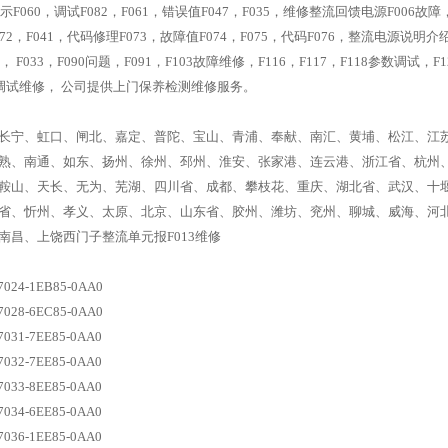
示F060，调试F082，F061，错误值F047，F035，维修整流回馈电源F006故
2，F041，代码修理F073，故障值F074，F075，代码F076，整流电源说明介绍手
， F033，F090问题，F091，F103故障维修，F116，F117，F118参数调试，
49调试维修， 公司提供上门保养检测维修服务。
长宁、虹口、闸北、嘉定、普陀、宝山、青浦、奉献、南汇、黄埔、松江、江
熟、南通、如东、扬州、徐州、邳州、淮安、张家港、连云港、浙江省、杭州
鞍山、天长、无为、芜湖、四川省、成都、攀枝花、重庆、湖北省、武汉、十
省、忻州、孝义、太原、北京、山东省、胶州、潍坊、兖州、聊城、威海、河
南昌、上饶西门子整流单元报F013维修
24-1EB85-0AA0
28-6EC85-0AA0
31-7EE85-0AA0
32-7EE85-0AA0
33-8EE85-0AA0
34-6EE85-0AA0
36-1EE85-0AA0