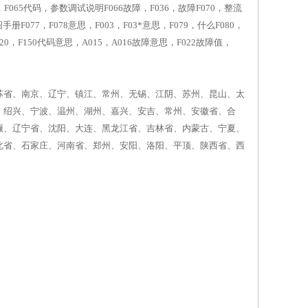
障，F065代码，参数调试说明F066故障，F036，故障F070，整流
册F077，F078意思，F003，F03*意思，F079，什么F080，
F120，F150代码意思，A015，A016故障意思，F022故障值，
苏省、南京、辽宁、镇江、常州、无锡、江阴、苏州、昆山、太
、绍兴、宁波、温州、湖州、嘉兴、安吉、常州、安徽省、合
堰、辽宁省、沈阳、大连、黑龙江省、吉林省、内蒙古、宁夏、
北省、石家庄、河南省、郑州、安阳、洛阳、平顶、陕西省、西