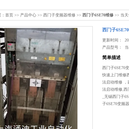
置：
首页
>>
产品中心
>>
西门子变频器维修
>>
西门子6SE70维修
>> 当天
西门子6SE70
更新时间： 2022
产品型号：
当
简单描述
西门子6SE7
快速上门维修西
法启动维修 ，
法启动维修,西
_无锡西门子6
子6SE70变