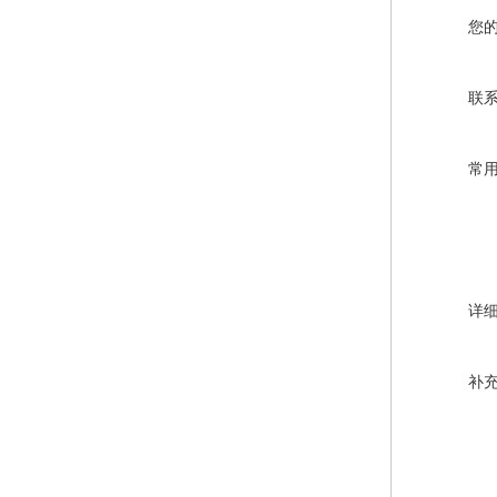
您
联
常
详
补