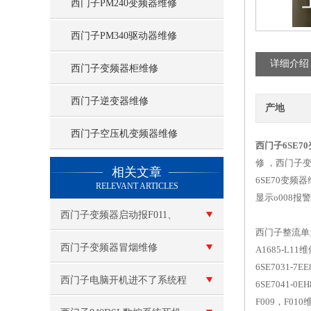
西门子PM240变频器维修
西门子PM340驱动器维修
详细介绍
西门子变频器柜维修
西门子逆变器维修
产地
西门子空压机变频器维修
西门子6SE
查看更多 >>
修 ，西门子变
相关文章
6SE70变频
RELEVANT ARTICLES
显示o008报
西门子变频器启动报F011、
西门子整流单元
F015维修
西门子变频器冒烟维修
A1685-L1
6SE7031-7E
西门子电脑开机进不了系统程
6SE7041-0
F009，F01