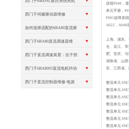
序维修
西门子840DSL数控系统死机
误报F049，显
单元手册，F07
维修
西门子伺服驱动器维修
F081故障原因
A022，A0
如何选择适配的6RA80直流驱
上海、浦东、
动器：功率范围、控制模式与
西门子6RA80直流调速器维
仓、吴江、常
工况适配性对比指南
肥、安庆、马
修：面板无显示故障
西门子直流调速装置：抗干扰
湖南省、山西
抗温变防潮防尘，适应复杂工
安、江西省、
西门子6RA8093直流电机抖动
业工况长效稳定运行
维修控制柜坏
西门子直流控制器维修 电源
整流单元 6SE70
整流单元 6SE70
故障
整流单元 6SE70
整流单元 6SE70
整流单元 6SE70
整流单元 6SE70
整流单元 6SE70