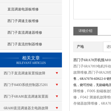
直流调速电源板维修
西门子调速主板维修
详细介绍
西门子直流调速器维修
西门子直流控制器维修
产地
进
查看更多 >>
相关文章
西门子6RA70开机报A0
RELEVANT ARTICLES
西门子6RA7093电机抖
故障维修,西门子6RA
西门子直流调速装置报故障
售，
6RA7078-6DS22-0
销
西门子840D系统控制器25201
低，烧可控硅，无励磁电
F005
障维修，
励磁板故
维修故障测试维修
西门子6RA80直流调速装置面
F042
修，
测速机故障维
存储器故障维修，6RA70
板无显示维修
6RA80直流调速器主电路故障