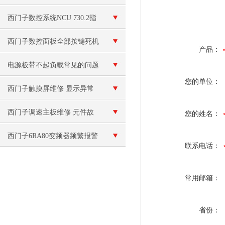
排查方法
西门子数控系统NCU 730.2指
示灯全亮维修
西门子数控面板全部按键死机
产品：
按不动维修
电源板带不起负载常见的问题
您的单位：
和解决方法
西门子触摸屏维修 显示异常
或花屏
西门子调速主板维修 元件故
您的姓名：
障
西门子6RA80变频器频繁报警
联系电话：
常用邮箱：
省份：