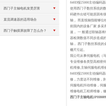
840D报25000主动编
就烧保险维修
西门子主轴电机发烫厉害
使用西门子数控系统的数
码硬件出错可能原因有很
直流调速器的适用场合
轴， 而直线轴指能够位移
前国内的设备厂家 多采
西门子触摸屏故障了怎么办？
速， 一 般通过联轴器
器检测数值不同步造成的
轴， 西门子数控系统的
栅尺引起。
我公司从事伺服电机（
专业维修各类型高精密伺
机维修,主轴伺服电机维
840D报25000主
修，力度达不到维修，
伺服电机抖动维修，伺
维修电机工程师维修，
西门子主轴电机1PH80