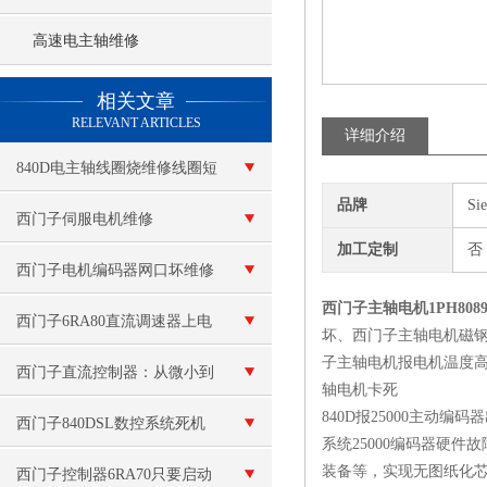
高速电主轴维修
查看更多 >>
相关文章
RELEVANT ARTICLES
详细介绍
840D电主轴线圈烧维修线圈短
品牌
Si
路
西门子伺服电机维修
加工定制
否
西门子电机编码器网口坏维修
西门子主轴电机1PH80
西门子6RA80直流调速器上电
坏、西门子主轴电机磁
子主轴电机报电机温度
报警F60038故障代码修复
西门子直流控制器：从微小到
轴电机卡死
840D报25000主动编
宏大，准确调控每一份直流能
西门子840DSL数控系统死机
系统25000编码器硬
量！
装备等，实现无图纸化芯
维修
西门子控制器6RA70只要启动