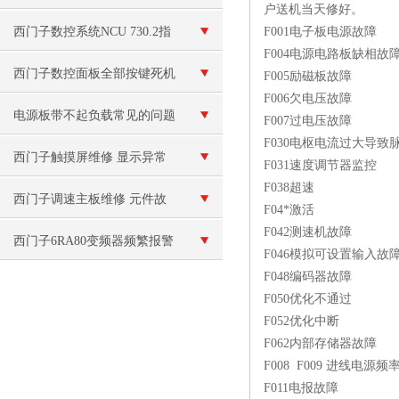
户送机当天修好。
排查方法
西门子数控系统NCU 730.2指
F001电子板电源故障
F004电源电路板缺相故
示灯全亮维修
西门子数控面板全部按键死机
F005励磁板故障
F006欠电压故障
按不动维修
电源板带不起负载常见的问题
F007过电压故障
F030电枢电流过大导致
和解决方法
西门子触摸屏维修 显示异常
F031速度调节器监控
F038超速
或花屏
西门子调速主板维修 元件故
F04*激活
F042测速机故障
障
西门子6RA80变频器频繁报警
F046模拟可设置输入故
F048编码器故障
F050优化不通过
F052优化中断
F062内部存储器故障
F008 F009 进线电源频
F011电报故障