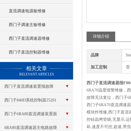
直流调速电源板维修
西门子调速主板维修
详细介绍
西门子直流调速器维修
西门子直流控制器维修
品牌
Si
查看更多 >>
加工定制
否
相关文章
RELEVANT ARTICLES
西门子直流调速器报F00
西门子直流调速装置报故障
6RA70温度报警维修，西
故障无法复位，西门子6
西门子840D系统控制器25201
西门子6RA70直流调速
模块炸维修,西门子直流
维修故障测试维修
西门子6RA80直流调速装置面
控硅晶闸管烧,无显示,运
坏,速度不可控,超速,
板无显示维修
6RA80直流调速器主电路故障