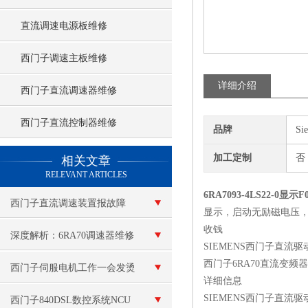
直流调速电源板维修
西门子调速主板维修
详细介绍
西门子直流调速器维修
西门子直流控制器维修
品牌
Si
查看更多 >>
加工定制
否
相关文章
RELEVANT ARTICLES
6RA7093-4LS22-0显
西门子直流调速装置报故障
显示，启动无励磁电压
收钱
深度解析：6RA70调速器维修
SIEMENS西门子直流
西门子6RA70直流变
中的技术难点与解决方案
西门子伺服电机工作一会发烫
详细信息
SIEMENS西门子直流
修理
西门子840DSL数控系统NCU