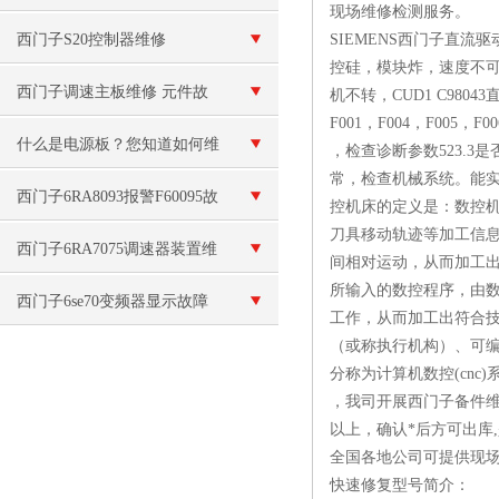
现场维修检测服务。
模块坏
西门子S20控制器维修
SIEMENS西门子直
控硅，模块炸，速度不可
西门子调速主板维修 元件故
机不转，CUD1 C980
F001，F004，F005，F0
障
什么是电源板？您知道如何维
，检查诊断参数523.
常，检查机械系统。能实
修电源板吗？
西门子6RA8093报警F60095故
控机床的定义是：数控
刀具移动轨迹等加工信
障维修
西门子6RA7075调速器装置维
间相对运动，从而加工出
所输入的数控程序，由
修
西门子6se70变频器显示故障
工作，从而加工出符合技
（或称执行机构）、可编
代码维修
分称为计算机数控(cnc
，我司开展西门子备件维
以上，确认*后方可出库,
全国各地公司可提供现
快速修复型号简介：