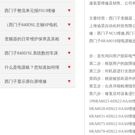
速装置维修及销售。公司
西门子整流单元报F013维修
主要经营：西门子变频器
（西门子840DSL主轴SP电机
上海迪昊自动化科技有限公
修：西门子NCU维修,西门
模块坏）数控十年修复
变频器的日常维护保养及其检
西门子6RA8018报电源
修工作
西门子840D/SL系统数控车床
步：首先询问用户损坏电
第二步：根据用户的故障
维修
什么是电源板？您知道如何维
第三步：对机器进行全面
第四步：根据被损坏器件
修电源板吗？
西门子显示屏白屏维修
第五步：出具详细检测报
第六步：修复后对设备进
1P6RA8025-6DS22-0A
6RA8028-6DS22-0AA0维
6RA8031-6DS22-0AA0维
6RA8075-6DS22-0AA0维
6RA8078-6DS22-0AA0维