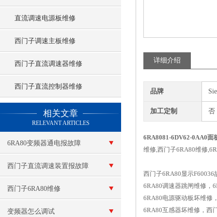
直流调速电源板维修
西门子调速主板维修
详细介绍
西门子直流调速器维修
西门子直流控制器维修
品牌
Si
查看更多 >>
加工定制
否
相关文章
RELEVANT ARTICLES
6RA8081-6DV62-0AA
6RA80变频器通电报故障
维修,西门子6RA80维修,
F60100
西门子直流调速装置报故障
西门子6RA80显示F600
6RA80调速器跳闸维修，
西门子6RA80维修
6RA80电源驱动板坏维
6RA80互感器坏维修，西门
变频器怎么调试