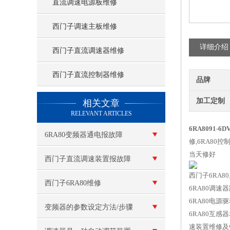
直流调速电源板维修
西门子调速主板维修
详细介绍
西门子直流调速器维修
西门子直流控制器维修
品牌
查看更多 >>
加工定制
相关文章
RELEVANT ARTICLES
6RA8091-6D
6RA80变频器通电报故障
修,6RA80控
当天修好
F60100
西门子直流调速装置报故障
西门子6RA8
西门子6RA80维修
6RA80调速
6RA80电
变频器的参数设定方法/步骤
6RA80互感
速装置维修及