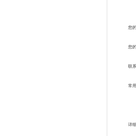
您
您
联
常
详