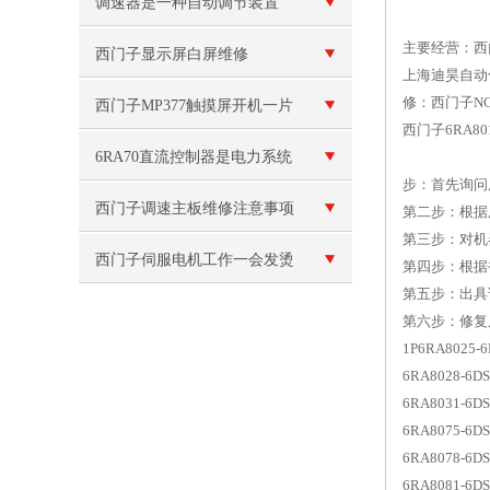
调速器是一种自动调节装置
主要经营：西
西门子显示屏白屏维修
上海迪昊自动
修：西门子NC
西门子MP377触摸屏开机一片
西门子6RA8
白维修
6RA70直流控制器是电力系统
步：首先询问
中重要的设备
西门子调速主板维修注意事项
第二步：根据
第三步：对机
西门子伺服电机工作一会发烫
第四步：根据
第五步：出具
修理
第六步：修复
1P6RA8025
6RA8028-6D
6RA8031-6D
6RA8075-6D
6RA8078-6D
6RA8081-6D