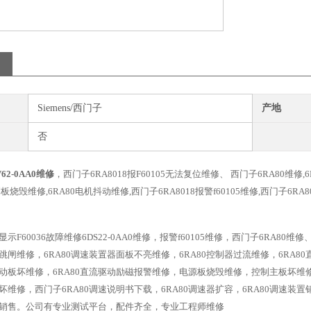
Siemens/西门子
产地
否
V62-0AA0维修
，西门子6RA8018报F60105无法复位维修、 西门子6RA80维修,
制板烧毁维修,6RA80电机抖动维修,西门子6RA8018报警f60105维修,西门子6
0显示F60036故障维修6DS22-0AA0维修，报警f60105维修，西门子6RA8
器跳闸维修，6RA80调速装置器面板不亮维修，6RA80控制器过流维修，6RA
源驱动板坏维修，6RA80直流驱动励磁报警维修，电源板烧毁维修，控制主板坏
器坏维修，西门子6RA80调速说明书下载，6RA80调速器扩容，6RA80调速装置
销售。公司有专业测试平台，配件齐全，专业工程师维修