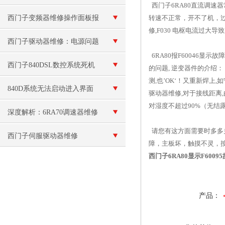
西门子6RA80直流调速
26100维修
西门子变频器维修操作面板报
转速不正常，开不了机，过流
修,F030 电枢电流过大导
警“E”故障
西门子驱动器维修：电源问题
6RA80报F60046显
西门子840DSL数控系统死机
的问题, 逆变器件的介绍：
测,也’OK‘！又重新焊上
840D系统无法启动进入界面
驱动器维修,对于接线距离
对湿度不超过90%（无结
深度解析：6RA70调速器维修
请您有这方面需要时多多
中的技术难点与解决方案
西门子伺服驱动器维修
障，主板坏，触摸不灵，
西门子6RA80显示F600
产品：