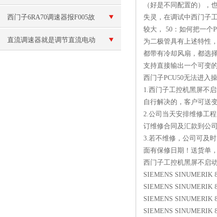
（好是不同配置的），也
器的使用条件
西门子6RA70调速器报F005故
失灵，在调试中西门子工控
较大， 50：如何把一个
障代码维修
直流调速器就是调节直流电动
为二极管具有上述特性，
都带有冷却风扇，都选择
机速度的设备
支持直接输出一个可变
西门子PCU50无法进入
1.西门子工控机黑屏不
自行解决的，客户可送
2.公司当天安排维修工
订维修合同及汇款到公
3.若不维修，公司可及
面有保修日期！送货单
西门子工控机黑屏不启动
SIEMENS SINUMERIK 
SIEMENS SINUMERIK 8
SIEMENS SINUMERIK 8
SIEMENS SINUMERIK 8