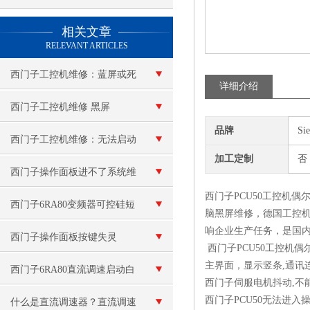
查看更多 >>
相关文章
RELEVANT ARTICLES
西门子工控机维修：蓝屏或死
详细介绍
机
西门子工控机维修 黑屏
品牌
Si
西门子工控机维修：无法启动
加工定制
否
西门子操作面板进不了系统维
西门子PCU50工控机
修
西门子6RA80变频器可控硅短
脑黑屏维修，德国工控
响企业生产任务，是国
路
西门子操作面板按键失灵
西门子PCU50工控机偶
主界面，显示竖条,通讯
西门子6RA80直流调速启动白
西门子伺服电机抖动,不
西门子PCU50无法进
屏故障维修（现场检测）
什么是直流调速器？直流调速