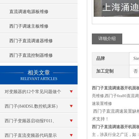
直流调速电源板维修
西门子调速主板维修
详细介绍
西门子直流调速器维修
西门子直流控制器维修
品牌
Si
查看更多 >>
加工定制
否
相关文章
RELEVANT ARTICLES
西门子直流调速器开机面
对变频器的12个常见问题做个
亮维修,西门子6ra80
速装置维修
解答
西门子(840DSL数控机床坏）
西门子直流调速装置缺
术支持！
26100代码故障维修
西门子变频器启动报F011、
西门子直流调速器开机面
主，涉及行业之广泛，如
F015维修
西门子直流变频器代码显示