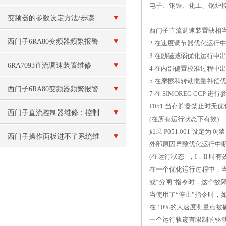
电子、钢铁、化工、锅炉
F013故障维修
变频器的参数设定方法/步骤
西门子直流调速装置缺相当天
西门子6RA80变频器频繁报警
2 在速度调节器优化运行中出现
3 在励磁减弱优化运行中出现故
F60100
6RA7093直流调速装置维修
4 在内部偏置校准过程中出现故
5 在摩擦和转动惯量补偿优化
西门子6RA80变频器频繁报警
7 在 SIMOREG CCP 
F051 当存贮器禁止时无
西门子直流控制器维修：控制
(在所有运行状态下有效)
如果 P051.001 设定
信号故障
西门子操作面板进不了系统维
外部原因导致优化运行中
(在运行状态--，I，II 时有
修
在一个优化运行过程中，当在 
或“分闸”指令时，这个
当使用了“停止”指令时
在 10%的大速度测量点
一个运行轨迹有限制的驱动