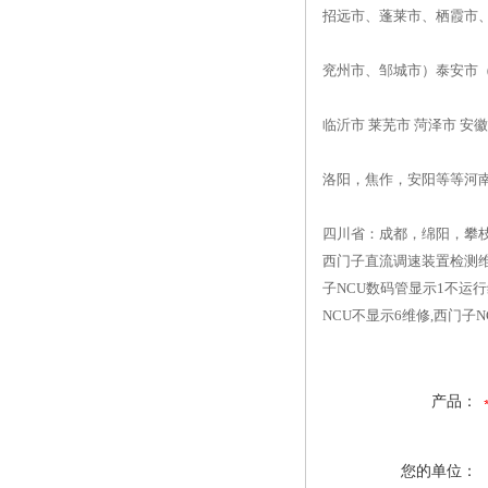
招远市、蓬莱市、栖霞市
兖州市、邹城市）泰安市（
临沂市 莱芜市 菏泽市 
洛阳，焦作，安阳等等河
四川省：成都，绵阳，攀
西门子直流调速装置检测维
子NCU数码管显示1不运行
NCU不显示6维修,西门子
产品：
您的单位：