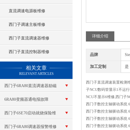
直流调速电源板维修
西门子调速主板维修
详细介绍
西门子直流调速器维修
西门子直流控制器维修
品牌
Si
查看更多 >>
加工定制
是
相关文章
RELEVANT ARTICLES
西门子直流调速装置检测维
西门子6RA80直流调速器励磁
子NCU数码管显示1不运行
NCU不显示6维修,西门子
故障维修 故障代码：F60105
6RA80变频器通电报故障
西门子数控主轴驱动系统 6
西门子数控主轴驱动系统 6
F60100
西门子6SE70启动就烧保险维
西门子数控主轴驱动系统 6
西门子数控主轴驱动系统 
修
西门子6RA80调速器报警维修