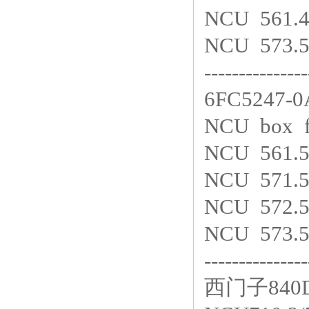
NCU 561.
NCU 573.
---------------
6FC5247-
NCU box f
NCU 561.
NCU 571.
NCU 572.
NCU 573.
---------------
西门子840