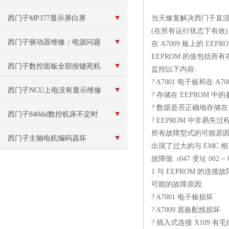
西门子MP377显示屏白屏
当天修复解决西门子直
(在所有运行状态下有效
西门子驱动器维修：电源问题
在 A7009 板上的 E
EEPROM 的值包括
西门子数控面板全部按键死机
监控以下内容:
? A7001 电子板和在 A
按不动维修
西门子NCU上电没有显示维修
? 存储在 EEPROM 
? 数据是否正确地存储在
西门子840dsl数控机床不定时
? EEPROM 中非易
所有故障型式的可能原因
重启维修
西门子主轴电机编码器坏
出现了过大的与 EMC 
故障值: r047 变址 002 ~ 
1 与 EEPROM 的连接故
可能的故障原因:
? A7001 电子板损坏
? A7009 底板配线损坏
? 插入式连接 X109 有毛