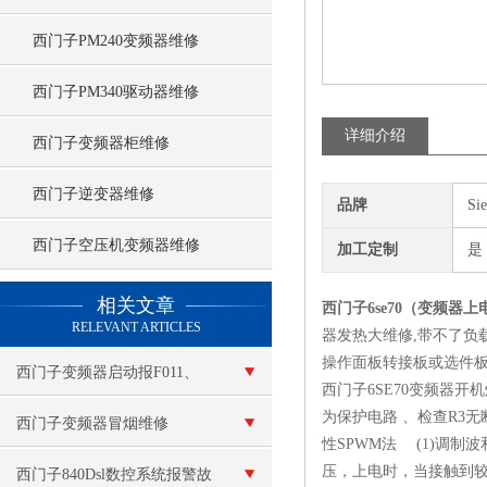
西门子PM240变频器维修
西门子PM340驱动器维修
详细介绍
西门子变频器柜维修
西门子逆变器维修
品牌
Si
西门子空压机变频器维修
加工定制
是
查看更多 >>
相关文章
西门子6se70（变频器
RELEVANT ARTICLES
器发热大维修,带不了负载
操作面板转接板或选件板
西门子变频器启动报F011、
西门子6SE70变频器
为保护电路 、检查R3
F015维修
西门子变频器冒烟维修
性SPWM法 (1)调制
压，上电时，当接触到较特
西门子840Dsl数控系统报警故