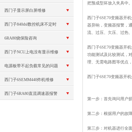
把预成型坏放入夹具中
障的维修
西门子显示屏白屏维修
西门子6SE70变频器
西门子840dsl数控机床不定时
器异响，变频器报警，通
流、过压、欠压、过热、过载、接
重启
6RA80烧保险咨询
西门子6SE70变频器
西门子NCU上电没有显示维修
功能测试及比较测试，对
理、无需电路图等优点
电源板带不起负载常见的问题
西门子6SE70变频器开
西门子6SEMM440炸机维修
西门子6RA80直流调速器报警
第一步：首先询问用户
F60300代码故障
第二步：根据用户的故
第三步：对机器进行全