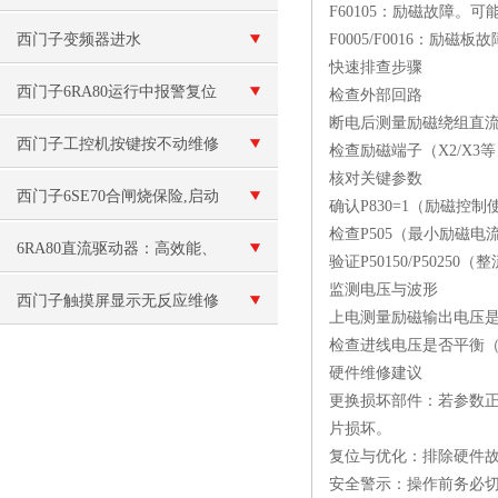
‌F60105‌：励磁故
修
西门子变频器进水
‌F0005/F0016‌
快速排查步骤
西门子6RA80运行中报警复位
‌检查外部回路‌
断电后测量励磁绕组直流
不了维修F6030*
西门子工控机按键按不动维修
检查励磁端子（X2/X
‌核对关键参数‌
西门子6SE70合闸烧保险,启动
确认‌P830=1‌（励磁
检查‌P505‌（最小励
跳闸维修
6RA80直流驱动器：高效能、
验证‌P50150/P50
‌监测电压与波形‌
稳定可靠的直流驱动解决方案
西门子触摸屏显示无反应维修
上电测量励磁输出电压是
检查进线电压是否平衡（3
硬件维修建议
‌更换损坏部件‌：若参数
片损坏。
‌复位与优化‌：排除硬件
‌安全警示‌：操作前务必