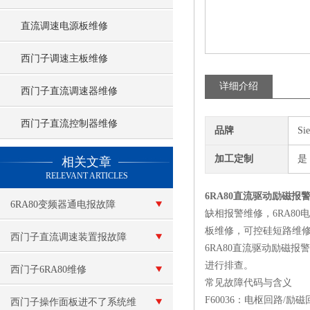
直流调速电源板维修
西门子调速主板维修
详细介绍
西门子直流调速器维修
西门子直流控制器维修
品牌
Si
查看更多 >>
加工定制
是
相关文章
RELEVANT ARTICLES
6RA80直流驱动励磁报
6RA80变频器通电报故障
缺相报警维修，6RA8
板维修，可控硅短路维修
F60100
西门子直流调速装置报故障
6RA80直流驱动励磁报警
进行排查。‌‌
西门子6RA80维修
常见故障代码与含义
‌F60036‌：电枢
西门子操作面板进不了系统维