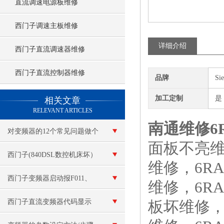
直流调速电源板维修
西门子调速主板维修
详细介绍
西门子直流调速器维修
西门子直流控制器维修
品牌
Si
查看更多 >>
加工定制
是
相关文章
RELEVANT ARTICLES
南通维修6R
对变频器的12个常见问题做个
面板不亮维
解答
西门子(840DSL数控机床坏）
维修，6R
26100代码故障维修
西门子变频器启动报F011、
维修，6R
F015维修
西门子直流变频器代码显示
板坏维修