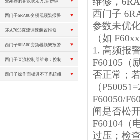
维修，6R
F013故障维修
变频器的参数设定方法/步骤
西门子 6
西门子6RA80变频器频繁报警
参数未优化
F60100
6RA7093直流调速装置维修
（如 F60
西门子6RA80变频器频繁报警
1. 高频
‌F601
西门子直流控制器维修：控制
否正常；
信号故障
西门子操作面板进不了系统维
（P50051
修
‌F6005
闸是否松
‌F601
过压；检