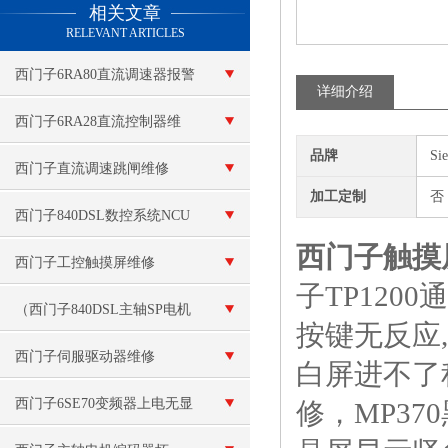
相关文章
RELEVANT ARTICLES
西门子6RA80直流调速器报警
详细介绍
维修技术咨询
西门子6RA28直流控制器维
品牌
Si
修：电机故障
西门子直流调速跳闸维修
加工定制
否
西门子840DSL数控系统NCU
西门子触摸
模块坏
西门子工控触摸屏维修
子TP1200
（西门子840DSL主轴SP电机
按键无反应,
模块坏）数控十年修复
西门子伺服驱动器维修
白屏进不了
西门子6SE70变频器上电无显
修，MP37