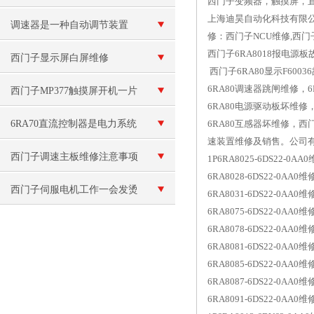
西门子变频器，触摸屏，
上海迪昊自动化科技有限公
调速器是一种自动调节装置
修：西门子NCU维修,西门
西门子6RA8018报电源
西门子显示屏白屏维修
西门子6RA80显示F600
6RA80调速器跳闸维修，
西门子MP377触摸屏开机一片
6RA80电源驱动板坏维
白维修
6RA70直流控制器是电力系统
6RA80互感器坏维修，西门
速装置维修及销售。公司
中重要的设备
西门子调速主板维修注意事项
1P6RA8025-6DS22-0A
6RA8028-6DS22-0AA0维
西门子伺服电机工作一会发烫
6RA8031-6DS22-0AA0维
6RA8075-6DS22-0AA0维
修理
6RA8078-6DS22-0AA0维
6RA8081-6DS22-0AA0维
6RA8085-6DS22-0AA0维
6RA8087-6DS22-0AA0维
6RA8091-6DS22-0AA0维