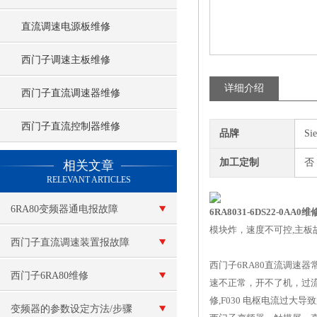
直流调速电源板维修
西门子调速主板维修
详细介绍
西门子直流调速器维修
西门子直流控制器维修
品牌
Si
查看更多 >>
加工定制
否
相关文章
RELEVANT ARTICLES
6RA80变频器通电报故障
6RA8031-6DS22-0A
模块炸，速度不可控,主板
F60100
西门子直流调速装置报故障
西门子6RA80直流调速
西门子6RA80维修
速不正常，开不了机，过流，
修,F030 电枢电流过大导
变频器的参数设定方法/步骤