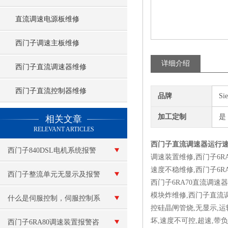
直流调速电源板维修
西门子调速主板维修
详细介绍
西门子直流调速器维修
西门子直流控制器维修
品牌
Si
查看更多 >>
加工定制
是
相关文章
RELEVANT ARTICLES
西门子直流调速器运行
西门子840DSL电机系统报警
调速装置维修,西门子6RA
速度不稳维修,西门子6R
维修
西门子整流单元无显示及报警
西门子6RA70直流调速
模块炸维修,西门子直流
复位不了修理
什么是伺服控制，伺服控制系
控硅晶闸管烧,无显示,运
坏,速度不可控,超速,
统的控制方式有哪些？
西门子6RA80调速装置报警咨