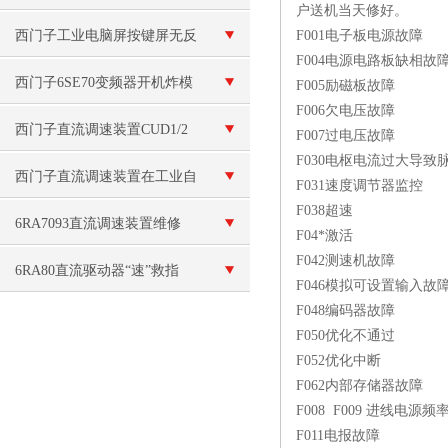
户送机当天修好。
询
西门子工业电脑屏按键屏无反
F001电子板电源故障
F004电源电路板缺相故
应维修
西门子6SE70变频器开机炸模
F005励磁板故障
F006欠电压故障
块维修
西门子直流调速装置CUD1/2
F007过电压故障
F030电枢电流过大导致
主板坏维修
西门子直流调速装置在工业自
F031速度调节器监控
F038超速
动化中的应用
6RA7093直流调速装置维修
F04*激活
F042测速机故障
6RA80直流驱动器“速”救指
F046模拟可设置输入故
F048编码器故障
南：常见故障与秒级维修法
F050优化不通过
F052优化中断
F062内部存储器故障
F008 F009 进线电源频
F011电报故障