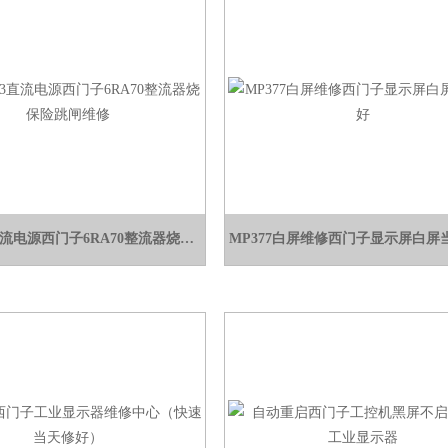
6RA7093直流电源西门子6RA70整流器烧保险跳闸维修
MP377白屏维修西门子显示屏白屏