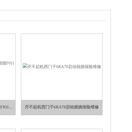
当天修好西门子伺服驱动器开机就报F011维修
开不起机西门子6RA70启动就烧保险维修